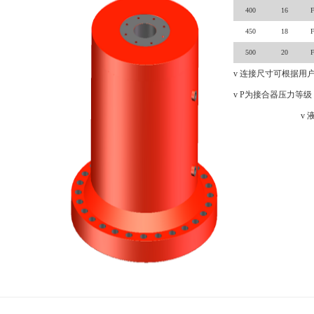
400
16
F
450
18
F
500
20
F
v
连接尺寸可根据用
v
P为接合器压力等级
v