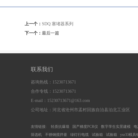
上一个：
SDQ 塞堵器系列
下一个：
最后一篇
联系我们
咨询热线：15230713671
合作专线：15230713671
E-mail：15230713671@163.com
公司地址：河北省沧州市孟村回族自治县泊北工业区
友情链接:
轻质抗爆墙
国产梯度PCR仪
数字孪生实景建模
电
筛选机
不锈钢搅拌釜
绿灯行电缆
试验箱
试验箱
yxr33模具