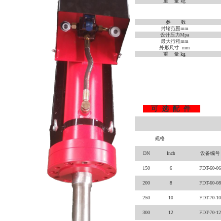
重 量 kg
参 数
封堵
范围mm
设计压力Mpa
最大行程mm
外形尺寸 mm
重 量 kg
可 选
配 件
规格
DN
Inch
设备编号
150
6
FDT-60-06
200
8
FDT-60-08
250
10
FDT-70-10
300
12
FDT-70-12